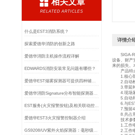
相关文章
RELATED ARTICLES
什么是EST3消防系统？
详情介
探索爱德华消防的创新之路
SIGA-
爱德华消防主机操作流程详解
设备、财产
来的损失。
EDWARDS消防安装常见问题有哪些？
产品特
1.核心部
爱德华EST烟雾探测器可提供四种辅助功能
2.自动检
3.带延时动
4.现场紧
爱德华消防Signature分布智能探测器介绍
5.自动和
6.与ES
EST服务(火灾报警按钮)及相关联动控制的设计
7.预留4
8.共占用
爱德华EST3火灾报警控制器介绍
技术参
1.工作电压
GS9208/UV紫外火焰探测器：毫秒级响应的工业安全“守夜人”
2.工作电流