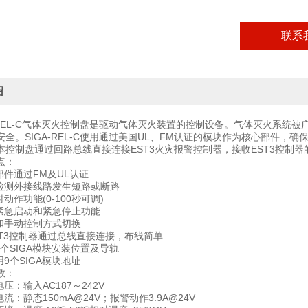
联系
绍
REL-C气体灭火控制盘是驱动气体灭火装置的控制设备。气体灭火系统
安全。SIGA-REL-C使用通过美国UL、FM认证的模块作为核心部件
本控制盘通过回路总线直接连接EST3火灾报警控制器，接收EST3控制
点：
件通过FM及UL认证
测外接线路发生短路或断路
作功能(0-100秒可调)
急启动和紧急停止功能
手动控制方式切换
T3控制器通过总线直接连接，布线简单
个SIGA模块安装位置及导轨
9个SIGA模块地址
数：
：输入AC187～242V
：静态150mA@24V；报警动作3.9A@24V