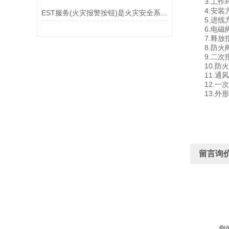
3.工作环境
4.安装方
EST服务(火灾报警按钮)是火灾安全系统的重要组成部分
5.进线方
6.电磁阀
7.释放指
8.防火阀
9.二次报警
10.防火
11.通风
12.一次报
13.外形尺寸
留言询
您